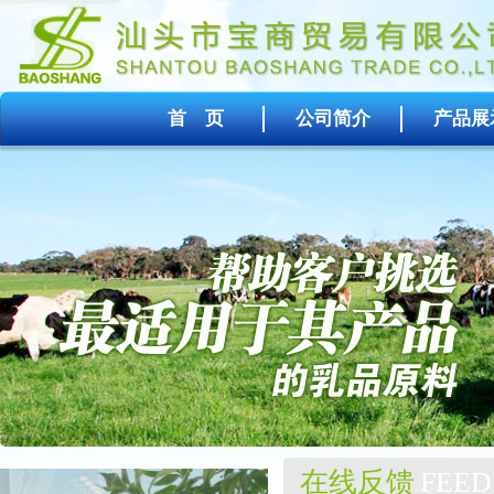
首 页
公司简介
产品展
在线反馈
FEE