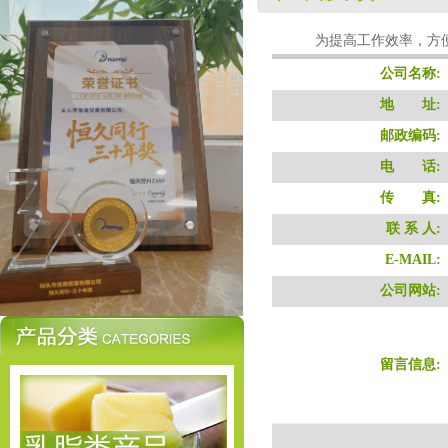
为提高工作效率，方
公司名称:
地 址:
邮政编码:
电 话:
传 真:
联 系 人:
E-MAIL:
公司网站:
留言信息: